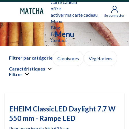
Carte cadeau
offrir
activer ma carte cadeau
Se connecter
Menu
Blog
Menu
FAQ
Contact
Filtrer par catégorie
Carnivores
Végétariens
Caractéristiques
Filtrer
EHEIM ClassicLED Daylight 7,7 W
550 mm - Rampe LED
Pour aquarium de 55 à 63,5 cm